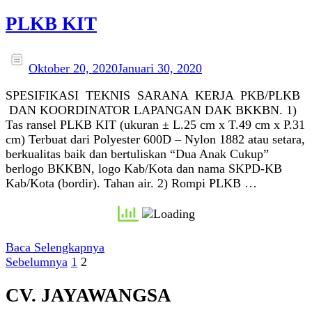
PLKB KIT
Oktober 20, 2020
Januari 30, 2020
SPESIFIKASI TEKNIS SARANA KERJA PKB/PLKB
DAN KOORDINATOR LAPANGAN DAK BKKBN. 1)
Tas ransel PLKB KIT (ukuran ± L.25 cm x T.49 cm x P.31
cm) Terbuat dari Polyester 600D – Nylon 1882 atau setara,
berkualitas baik dan bertuliskan “Dua Anak Cukup”
berlogo BKKBN, logo Kab/Kota dan nama SKPD-KB
Kab/Kota (bordir). Tahan air. 2) Rompi PLKB …
Baca Selengkapnya
Paginasi
Halaman
Halaman
Sebelumnya
1
2
pos
CV. JAYAWANGSA